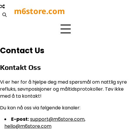
Skip
m6store.com
to
content
Contact Us
Kontakt Oss
Vi er her for å hjelpe deg med spørsmål om nattlig syre
refluks, søvnposisjoner og måltidsprotokoller. Tøv ikke
med å ta kontakt!
Du kan nå oss via følgende kanaler:
E-post:
support@m6store.com
,
hello@m6store.com