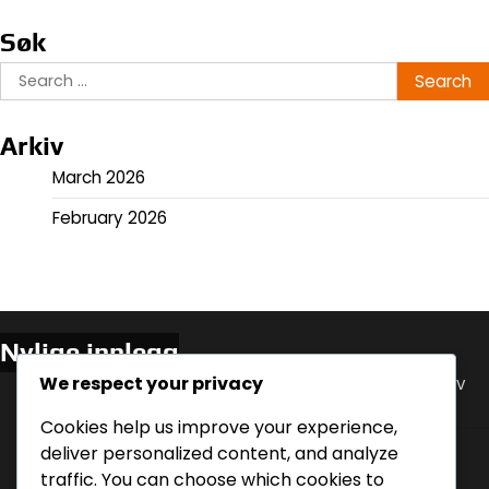
Søk
Search
for:
Arkiv
March 2026
February 2026
Nylige innlegg
We respect your privacy
Innvirkning av måltidstidspunkt på søvn: Analyse av
refluks og komfort
Cookies help us improve your experience,
Søvn hygienepraksis for å håndtere nattlig syre
deliver personalized content, and analyze
refluks
traffic. You can choose which cookies to