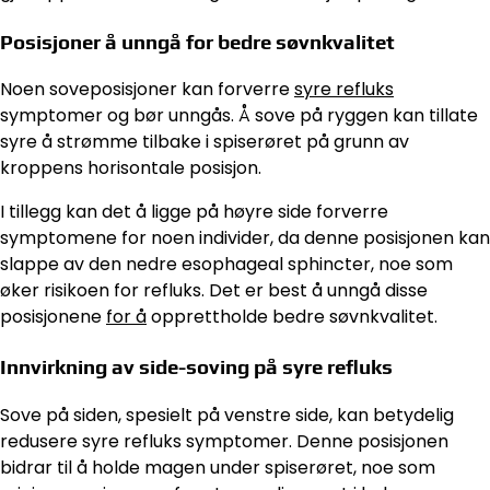
Posisjoner å unngå for bedre søvnkvalitet
Noen soveposisjoner kan forverre
syre refluks
symptomer og bør unngås. Å sove på ryggen kan tillate
syre å strømme tilbake i spiserøret på grunn av
kroppens horisontale posisjon.
I tillegg kan det å ligge på høyre side forverre
symptomene for noen individer, da denne posisjonen kan
slappe av den nedre esophageal sphincter, noe som
øker risikoen for refluks. Det er best å unngå disse
posisjonene
for å
opprettholde bedre søvnkvalitet.
Innvirkning av side-soving på syre refluks
Sove på siden, spesielt på venstre side, kan betydelig
redusere syre refluks symptomer. Denne posisjonen
bidrar til å holde magen under spiserøret, noe som