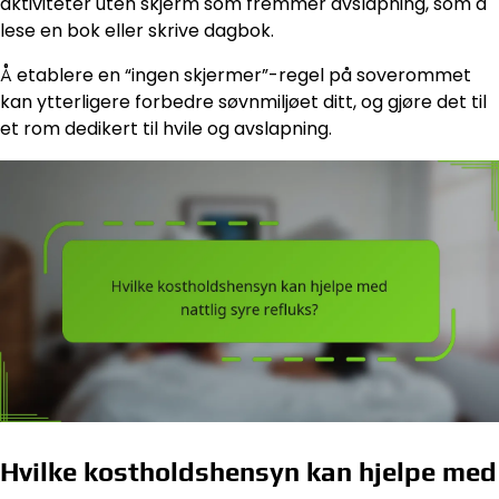
aktiviteter uten skjerm som fremmer avslapning, som å
lese en bok eller skrive dagbok.
Å etablere en “ingen skjermer”-regel på soverommet
kan ytterligere forbedre søvnmiljøet ditt, og gjøre det til
et rom dedikert til hvile og avslapning.
Hvilke kostholdshensyn kan hjelpe med