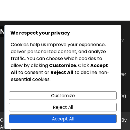
Nylige innlegg
We respect your privacy
Innvirkning av måltidstidspunkt på søvn: Analyse av
Cookies help us improve your experience,
refluks og komfort
deliver personalized content, and analyze
Søvn hygienepraksis for å håndtere nattlig syre
traffic. You can choose which cookies to
refluks
allow by clicking
Customize
. Click
Accept
All
to consent or
Reject All
to decline non-
Flat søvnposisjon: Ulemper, symptomer, alternativer
essential cookies.
Klesvalg for søvn for å lindre nattlig syre refluks
Customize
Måltidstidspunktjusteringer: Strategier for refluks og
søvnkvalitet
Reject All
Accept All
Copyright © 2026
m6store.com
Theme: Timely News By
Artify Themes
.