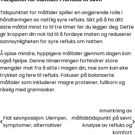
Tidspunktet for måltider spiller en avgjørende rolle i
håndteringen av nattlig syre refluks. Sikt på å ha ditt
siste måltid minst to til tre timer før du legger deg. Dette
gir kroppen din nok tid til å fordøye maten og reduserer
sannsynligheten for syre refluks om natten.
Å spise mindre, hyppigere måltider gjennom dagen kan
også hjelpe. Denne tilnærmingen forhindrer store
mengder mat fra å sitte i magen din, noe som kan øke
trykket og føre til refluks. Fokuser på balanserte
måltider som inkluderer magre proteiner, fullkorn og
rikelig med grønnsaker.
Innvirkning av
Post
Flat søvnposisjon: Ulemper,
måltidstidspunkt på søvn:
navigation
symptomer, alternativer
Analyse av refluks og
komfort