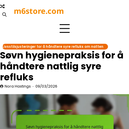
Skip
m6store.com
to
content
Livsstilsjusteringer for å håndtere syre refluks om natten
Søvn hygienepraksis for å
håndtere nattlig syre
refluks
Nora Hastings
09/03/2026