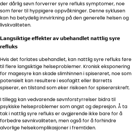
der dårlig søvn forverrer syre refluks symptomer, noe
som fører til hyppigere oppvåkninger. Denne syklusen
kan ha betydelig innvirkning på den generelle helsen og
livskvaliteten.
Langsiktige effekter av ubehandlet nattlig syre
refluks
Hvis det forlates ubehandlet, kan nattlig syre refluks føre
til flere langsiktige helseproblemer. Kronisk eksponering
for magesyre kan skade slimhinnen i spiserøret, noe som
potensielt kan resultere i esofagitt eller Barretts
spiserør, en tilstand som øker risikoen for spiserørskreft.
I tillegg kan vedvarende søvnforstyrrelser bidra til
psykiske helseproblemer som angst og depresjon. Å ta
tak i nattlig syre refluks er avgjørende ikke bare for å
forbedre søvnkvaliteten, men også for å forhindre
alvorlige helsekomplikasjoner i fremtiden.