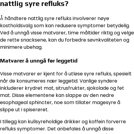
nattlig syre refluks?
Å håndtere nattlig syre refluks involverer nøye
kostholdsvalg som kan redusere symptomer betydelig.
Ved å unngå visse matvarer, time måltider riktig og velge
de rette snacksene, kan du forbedre søvnkvaliteten og
minimere ubehag.
Matvarer å unngå før leggetid
Visse matvarer er kjent for å utløse syre refluks, spesielt
når de konsumeres nær leggetid. Vanlige syndere
inkluderer krydret mat, sitrusfrukter, sjokolade og fet
mat. Disse elementene kan slappe av den nedre
esophageal sphincter, noe som tillater magesyre å
slippe ut i spiserøret.
I tillegg kan kullsyreholdige drikker og koffein forverre
refluks symptomer. Det anbefales å unngå disse