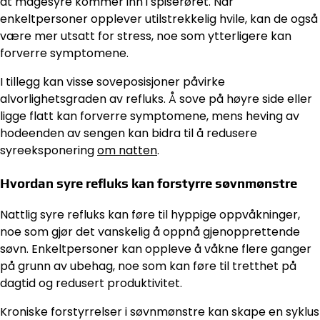
at magesyre kommer inn i spiserøret. Når
enkeltpersoner opplever utilstrekkelig hvile, kan de også
være mer utsatt for stress, noe som ytterligere kan
forverre symptomene.
I tillegg kan visse soveposisjoner påvirke
alvorlighetsgraden av refluks. Å sove på høyre side eller
ligge flatt kan forverre symptomene, mens heving av
hodeenden av sengen kan bidra til å redusere
syreeksponering
om natten
.
Hvordan syre refluks kan forstyrre søvnmønstre
Nattlig syre refluks kan føre til hyppige oppvåkninger,
noe som gjør det vanskelig å oppnå gjenopprettende
søvn. Enkeltpersoner kan oppleve å våkne flere ganger
på grunn av ubehag, noe som kan føre til tretthet på
dagtid og redusert produktivitet.
Kroniske forstyrrelser i søvnmønstre kan skape en syklus