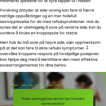
minimerer sjansene for at syre slipper ut i halsen.
Forskning antyder at side-soving kan føre til færre
nattlige oppvåkninger og en mer hvilefull
søvnopplevelse for de med refluksproblemer. Hvis du
synes det er ubehagelig å sove på venstre side, kan du
vurdere å bruke en kroppspute for støtte.
Men hvis du må sove på høyre side, vær oppmerksom
på at det kan føre til økte refluks symptomer. Å
overvåke kroppens respons på forskjellige posisjoner
kan hjelpe deg med å identifisere den mest effektive
sovearrangementet for dine behov.