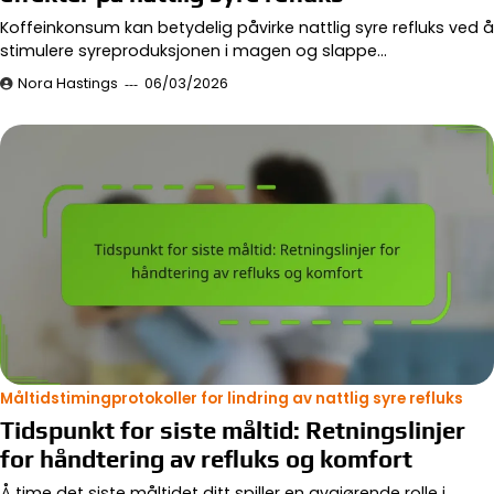
Koffeinkonsum kan betydelig påvirke nattlig syre refluks ved å
stimulere syreproduksjonen i magen og slappe…
Nora Hastings
06/03/2026
Måltidstimingprotokoller for lindring av nattlig syre refluks
Tidspunkt for siste måltid: Retningslinjer
for håndtering av refluks og komfort
Å time det siste måltidet ditt spiller en avgjørende rolle i