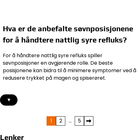
Hva er de anbefalte søvnposisjonene
for å håndtere nattlig syre refluks?
For å håndtere nattlig syre refluks spiller
søvnposisjoner en avgjørende rolle. De beste
posisjonene kan bidra til å minimere symptomer ved å
redusere trykket på magen og spiserøret.
▾
Posts
1
2
…
5
pagination
Lenker