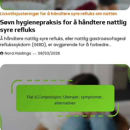
Livsstilsjusteringer for å håndtere syre refluks om natten
Søvn hygienepraksis for å håndtere nattlig
syre refluks
Å håndtere nattlig syre refluks, eller nattlig gastroøsofageal
reflukssykdom (GERD), er avgjørende for å forbedre…
Nora Hastings
09/03/2026