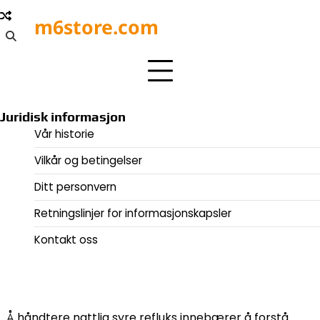
Skip
m6store.com
to
content
Juridisk informasjon
Vår historie
Vilkår og betingelser
Ditt personvern
Retningslinjer for informasjonskapsler
Kontakt oss
Å håndtere nattlig syre refluks innebærer å forstå