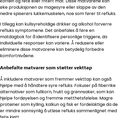
koffein og fete eller fritert mat. Disse matvarene kan
øke produksjonen av magesyre eller slappe av den
nedre spiserørs lukkemuskelen, noe som fører til refluks.
I tillegg kan kullsyreholdige drikker og alkohol forverre
refluks symptomene. Det anbefales å føre en
matdagbok for å identifisere personlige triggere, da
individuelle responser kan variere. Å redusere eller
eliminere disse matvarene kan betydelig forbedre
komfortnivåene.
Anbefalte matvarer som støtter vekttap
Å inkludere matvarer som fremmer vekttap kan også
hjelpe med å håndtere syre refluks. Fokuser på fiberrike
alternativer som fullkorn, frukt og grønnsaker, som kan
hjelpe fordøyelsen og fremme metthetsfølelse. Magre
proteiner som kylling, kalkun og fisk er fordelaktige da de
er mindre sannsynlig å utløse refluks sammenlignet med
fete kjøtt.