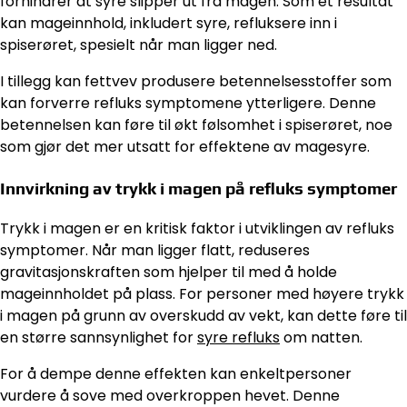
forhindrer at syre slipper ut fra magen. Som et resultat
kan mageinnhold, inkludert syre, refluksere inn i
spiserøret, spesielt når man ligger ned.
I tillegg kan fettvev produsere betennelsesstoffer som
kan forverre refluks symptomene ytterligere. Denne
betennelsen kan føre til økt følsomhet i spiserøret, noe
som gjør det mer utsatt for effektene av magesyre.
Innvirkning av trykk i magen på refluks symptomer
Trykk i magen er en kritisk faktor i utviklingen av refluks
symptomer. Når man ligger flatt, reduseres
gravitasjonskraften som hjelper til med å holde
mageinnholdet på plass. For personer med høyere trykk
i magen på grunn av overskudd av vekt, kan dette føre til
en større sannsynlighet for
syre refluks
om natten.
For å dempe denne effekten kan enkeltpersoner
vurdere å sove med overkroppen hevet. Denne