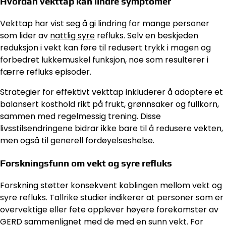
Hvordan vekttap kan lindre symptomer
Vekttap har vist seg å gi lindring for mange personer
som lider av
nattlig syre
refluks. Selv en beskjeden
reduksjon i vekt kan føre til redusert trykk i magen og
forbedret lukkemuskel funksjon, noe som resulterer i
færre refluks episoder.
Strategier for effektivt vekttap inkluderer å adoptere et
balansert kosthold rikt på frukt, grønnsaker og fullkorn,
sammen med regelmessig trening. Disse
livsstilsendringene bidrar ikke bare til å redusere vekten,
men også til generell fordøyelseshelse.
Forskningsfunn om vekt og syre refluks
Forskning støtter konsekvent koblingen mellom vekt og
syre refluks. Tallrike studier indikerer at personer som er
overvektige eller fete opplever høyere forekomster av
GERD sammenlignet med de med en sunn vekt. For