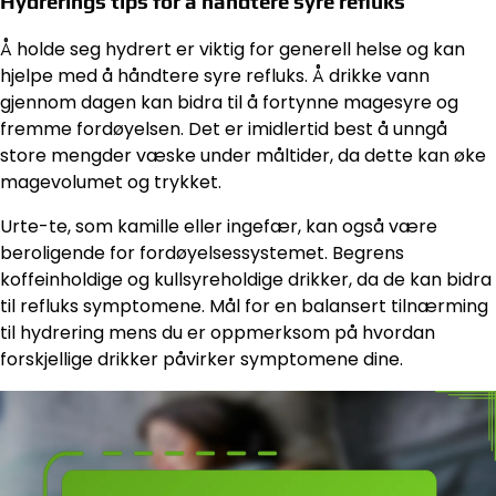
Hydrerings tips for å håndtere syre refluks
Å holde seg hydrert er viktig for generell helse og kan
hjelpe med å håndtere syre refluks. Å drikke vann
gjennom dagen kan bidra til å fortynne magesyre og
fremme fordøyelsen. Det er imidlertid best å unngå
store mengder væske under måltider, da dette kan øke
magevolumet og trykket.
Urte-te, som kamille eller ingefær, kan også være
beroligende for fordøyelsessystemet. Begrens
koffeinholdige og kullsyreholdige drikker, da de kan bidra
til refluks symptomene. Mål for en balansert tilnærming
til hydrering mens du er oppmerksom på hvordan
forskjellige drikker påvirker symptomene dine.