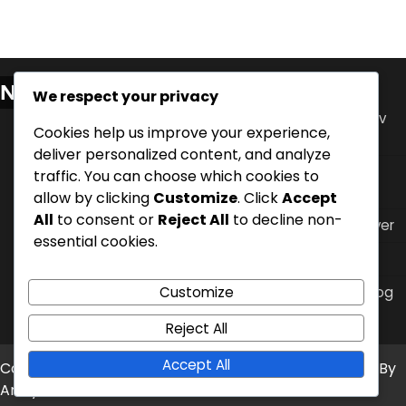
Nylige innlegg
We respect your privacy
Innvirkning av måltidstidspunkt på søvn: Analyse av
Cookies help us improve your experience,
refluks og komfort
deliver personalized content, and analyze
Søvn hygienepraksis for å håndtere nattlig syre
traffic. You can choose which cookies to
refluks
allow by clicking
Customize
. Click
Accept
All
to consent or
Reject All
to decline non-
Flat søvnposisjon: Ulemper, symptomer, alternativer
essential cookies.
Klesvalg for søvn for å lindre nattlig syre refluks
Customize
Måltidstidspunktjusteringer: Strategier for refluks og
søvnkvalitet
Reject All
Accept All
Copyright © 2026
m6store.com
Theme: Timely News By
Artify Themes
.