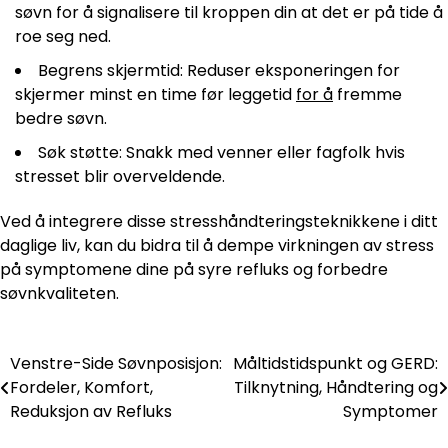
søvn for å signalisere til kroppen din at det er på tide å
roe seg ned.
Begrens skjermtid: Reduser eksponeringen for
skjermer minst en time før leggetid
for å
fremme
bedre søvn.
Søk støtte: Snakk med venner eller fagfolk hvis
stresset blir overveldende.
Ved å integrere disse stresshåndteringsteknikkene i ditt
daglige liv, kan du bidra til å dempe virkningen av stress
på symptomene dine på syre refluks og forbedre
søvnkvaliteten.
Venstre-Side Søvnposisjon:
Måltidstidspunkt og GERD:
Post
Fordeler, Komfort,
Tilknytning, Håndtering og
navigation
Reduksjon av Refluks
Symptomer