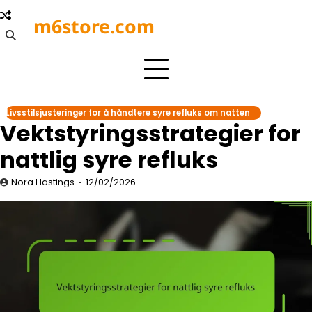
Skip
m6store.com
to
content
Livsstilsjusteringer for å håndtere syre refluks om natten
Vektstyringsstrategier for
nattlig syre refluks
Nora Hastings
12/02/2026