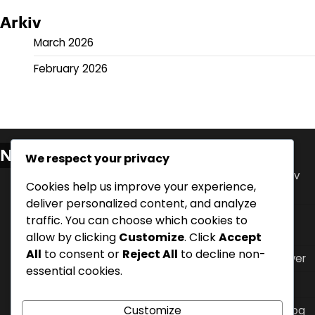
Arkiv
March 2026
February 2026
Nylige innlegg
We respect your privacy
Innvirkning av måltidstidspunkt på søvn: Analyse av
Cookies help us improve your experience,
refluks og komfort
deliver personalized content, and analyze
Søvn hygienepraksis for å håndtere nattlig syre
traffic. You can choose which cookies to
refluks
allow by clicking
Customize
. Click
Accept
All
to consent or
Reject All
to decline non-
Flat søvnposisjon: Ulemper, symptomer, alternativer
essential cookies.
Klesvalg for søvn for å lindre nattlig syre refluks
Måltidstidspunktjusteringer: Strategier for refluks og
Customize