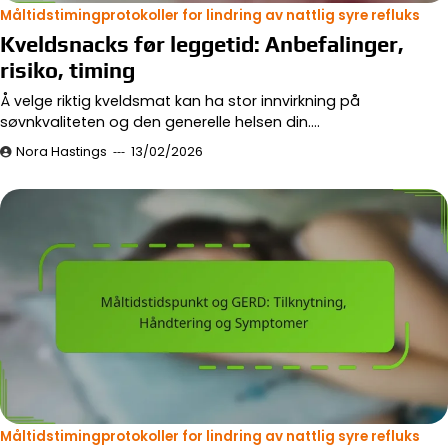
Måltidstimingprotokoller for lindring av nattlig syre refluks
Kveldsnacks før leggetid: Anbefalinger,
risiko, timing
Å velge riktig kveldsmat kan ha stor innvirkning på
søvnkvaliteten og den generelle helsen din.…
Nora Hastings
13/02/2026
Måltidstimingprotokoller for lindring av nattlig syre refluks