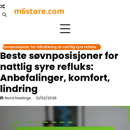
Skip
m6store.com
to
content
Søvnposisjoner for håndtering av nattlig syre refluks
Beste søvnposisjoner for
nattlig syre refluks:
Anbefalinger, komfort,
lindring
Nora Hastings
12/02/2026