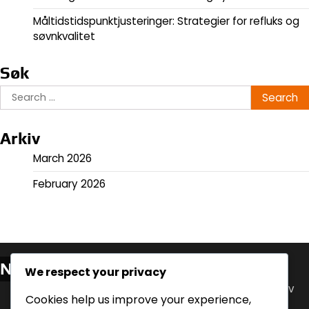
Måltidstidspunktjusteringer: Strategier for refluks og
søvnkvalitet
Søk
Search
for:
Arkiv
March 2026
February 2026
Nylige innlegg
We respect your privacy
Innvirkning av måltidstidspunkt på søvn: Analyse av
Cookies help us improve your experience,
refluks og komfort