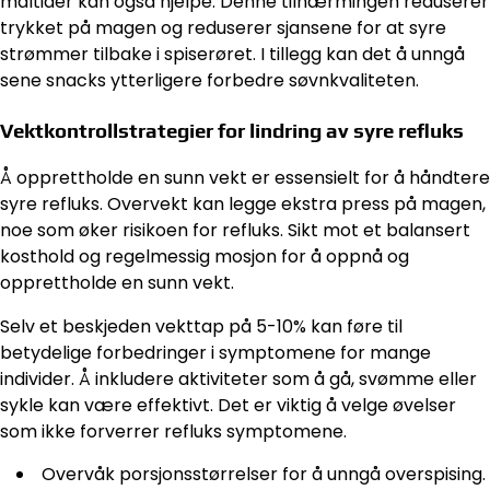
måltider kan også hjelpe. Denne tilnærmingen reduserer
trykket på magen og reduserer sjansene for at syre
strømmer tilbake i spiserøret. I tillegg kan det å unngå
sene snacks ytterligere forbedre søvnkvaliteten.
Vektkontrollstrategier for lindring av syre refluks
Å opprettholde en sunn vekt er essensielt for å håndtere
syre refluks. Overvekt kan legge ekstra press på magen,
noe som øker risikoen for refluks. Sikt mot et balansert
kosthold og regelmessig mosjon for å oppnå og
opprettholde en sunn vekt.
Selv et beskjeden vekttap på 5-10% kan føre til
betydelige forbedringer i symptomene for mange
individer. Å inkludere aktiviteter som å gå, svømme eller
sykle kan være effektivt. Det er viktig å velge øvelser
som ikke forverrer refluks symptomene.
Overvåk porsjonsstørrelser for å unngå overspising.