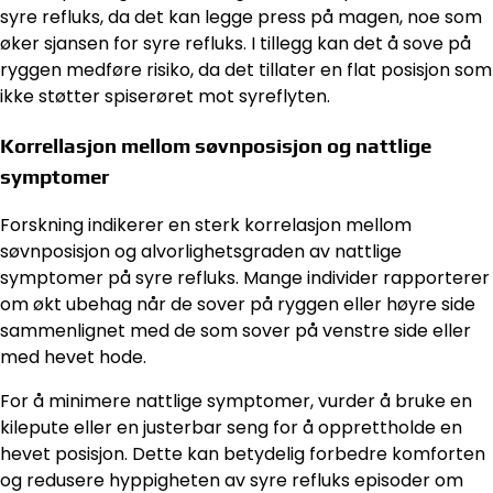
syre refluks, da det kan legge press på magen, noe som
øker sjansen for syre refluks. I tillegg kan det å sove på
ryggen medføre risiko, da det tillater en flat posisjon som
ikke støtter spiserøret mot syreflyten.
Korrellasjon mellom søvnposisjon og nattlige
symptomer
Forskning indikerer en sterk korrelasjon mellom
søvnposisjon og alvorlighetsgraden av nattlige
symptomer på syre refluks. Mange individer rapporterer
om økt ubehag når de sover på ryggen eller høyre side
sammenlignet med de som sover på venstre side eller
med hevet hode.
For å minimere nattlige symptomer, vurder å bruke en
kilepute eller en justerbar seng for å opprettholde en
hevet posisjon. Dette kan betydelig forbedre komforten
og redusere hyppigheten av syre refluks episoder om