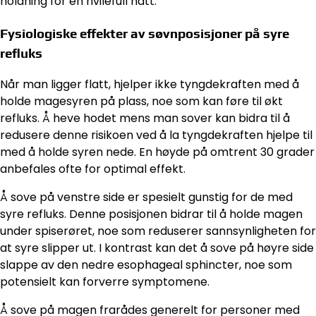
holdning for en hvilefull natt.
Fysiologiske effekter av søvnposisjoner på syre
refluks
Når man ligger flatt, hjelper ikke tyngdekraften med å
holde magesyren på plass, noe som kan føre til økt
refluks. Å heve hodet mens man sover kan bidra til å
redusere denne risikoen ved å la tyngdekraften hjelpe til
med å holde syren nede. En høyde på omtrent 30 grader
anbefales ofte for optimal effekt.
Å sove på venstre side er spesielt gunstig for de med
syre refluks. Denne posisjonen bidrar til å holde magen
under spiserøret, noe som reduserer sannsynligheten for
at syre slipper ut. I kontrast kan det å sove på høyre side
slappe av den nedre esophageal sphincter, noe som
potensielt kan forverre symptomene.
Å sove på magen frarådes generelt for personer med