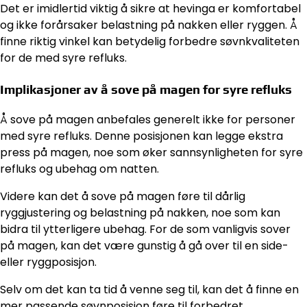
Det er imidlertid viktig å sikre at hevinga er komfortabel
og ikke forårsaker belastning på nakken eller ryggen. Å
finne riktig vinkel kan betydelig forbedre søvnkvaliteten
for de med syre refluks.
Implikasjoner av å sove på magen for syre refluks
Å sove på magen anbefales generelt ikke for personer
med syre refluks. Denne posisjonen kan legge ekstra
press på magen, noe som øker sannsynligheten for syre
refluks og ubehag om natten.
Videre kan det å sove på magen føre til dårlig
ryggjustering og belastning på nakken, noe som kan
bidra til ytterligere ubehag. For de som vanligvis sover
på magen, kan det være gunstig å gå over til en side-
eller ryggposisjon.
Selv om det kan ta tid å venne seg til, kan det å finne en
mer passende søvnposisjon føre til forbedret