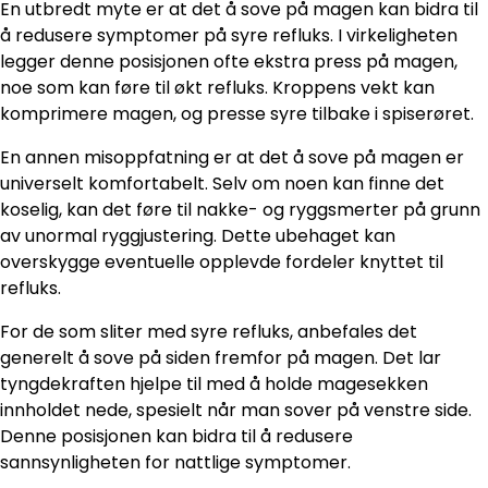
En utbredt myte er at det å sove på magen kan bidra til
å redusere symptomer på syre refluks. I virkeligheten
legger denne posisjonen ofte ekstra press på magen,
noe som kan føre til økt refluks. Kroppens vekt kan
komprimere magen, og presse syre tilbake i spiserøret.
En annen misoppfatning er at det å sove på magen er
universelt komfortabelt. Selv om noen kan finne det
koselig, kan det føre til nakke- og ryggsmerter på grunn
av unormal ryggjustering. Dette ubehaget kan
overskygge eventuelle opplevde fordeler knyttet til
refluks.
For de som sliter med syre refluks, anbefales det
generelt å sove på siden fremfor på magen. Det lar
tyngdekraften hjelpe til med å holde magesekken
innholdet nede, spesielt når man sover på venstre side.
Denne posisjonen kan bidra til å redusere
sannsynligheten for nattlige symptomer.